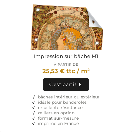
Impression sur bâche
M1
À PARTIR DE
25,53 € ttc / m²
C'est parti !
√
bâches intérieur ou extérieur
√
idéale pour banderoles
√
excellente résistance
√
œillets en option
√
format sur-mesure
√
imprimé en France