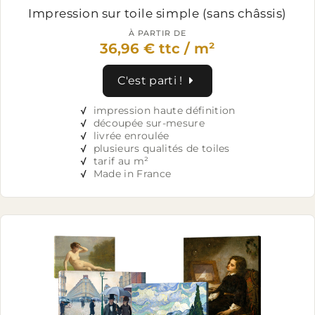
Impression sur toile simple
(sans châssis)
À PARTIR DE
36,96 € ttc / m²
C'est parti !
√
impression haute définition
√
découpée sur-mesure
√
livrée enroulée
√
plusieurs qualités de toiles
√
tarif au m²
√
Made in France