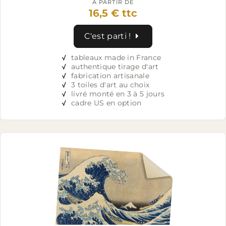
À PARTIR DE
16,5 € ttc
C'est parti !
√
tableaux made in France
√
authentique tirage d'art
√
fabrication artisanale
√
3 toiles d'art au choix
√
livré monté en 3 à 5 jours
√
cadre US en option