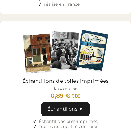
√
réalisé en France
Échantillons
de toiles imprimées
À PARTIR DE
0,89 € ttc
Échantillons
√
Échantillons prés-imprimés
√
Toutes nos qualités de toile