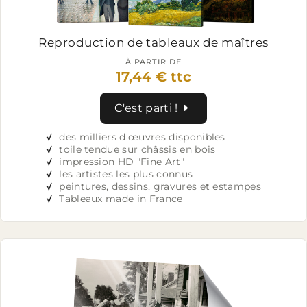
Reproduction de tableaux
de maîtres
À PARTIR DE
17,44 € ttc
C'est parti !
√
des milliers d'œuvres disponibles
√
toile tendue sur châssis en bois
√
impression HD "Fine Art"
√
les artistes les plus connus
√
peintures, dessins, gravures et estampes
√
Tableaux made in France