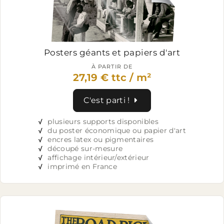
Posters géants et
papiers d'art
À PARTIR DE
27,19 € ttc / m²
C'est parti !
√
plusieurs supports disponibles
√
du poster économique ou papier d'art
√
encres latex ou pigmentaires
√
découpé sur-mesure
√
affichage intérieur/extérieur
√
imprimé en France