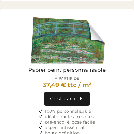
Papier peint
personnalisable
À PARTIR DE
37,49 € ttc / m²
C'est parti !
√
100% personnalisable
√
idéal pour les fresques
√
pré-encollé, pose facile
√
aspect intissé mat
√
haute définition