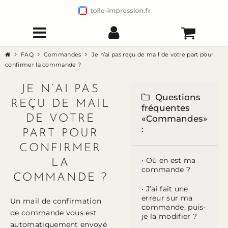
FAQ
Commandes
Je n’ai pas reçu de mail de votre part pour
confirmer la commande ?
JE N’AI PAS
Questions
REÇU DE MAIL
fréquentes
DE VOTRE
«Commandes»
:
PART POUR
CONFIRMER
• Où en est ma
LA
commande ?
COMMANDE ?
• J’ai fait une
erreur sur ma
Un mail de confirmation
commande, puis-
de commande vous est
je la modifier ?
automatiquement envoyé