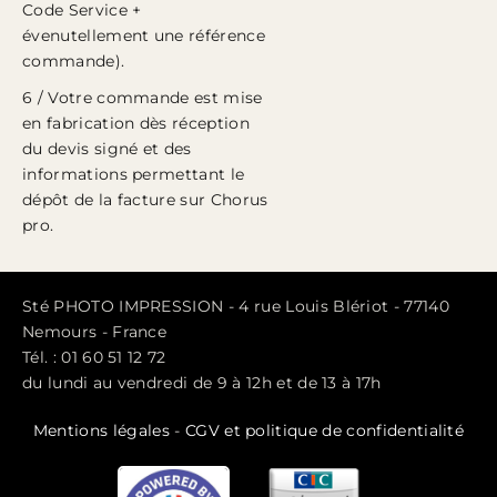
Code Service +
évenutellement une référence
commande).
6 / Votre commande est mise
en fabrication dès réception
du devis signé et des
informations permettant le
dépôt de la facture sur Chorus
pro.
Sté PHOTO IMPRESSION - 4 rue Louis Blériot - 77140
Nemours - France
Tél. : 01 60 51 12 72
du lundi au vendredi de 9 à 12h et de 13 à 17h
Mentions légales
-
CGV et politique de confidentialité