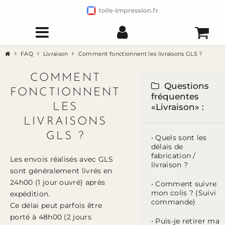
FAQ
Livraison
Comment fonctionnent les livraisons GLS ?
COMMENT
Questions
FONCTIONNENT
fréquentes
LES
«Livraison» :
LIVRAISONS
GLS ?
• Quels sont les
délais de
fabrication /
Les envois réalisés avec GLS
livraison ?
sont généralement livrés en
24h00 (1 jour ouvré) après
• Comment suivre
mon colis ? (Suivi
expédition.
commande)
Ce délai peut parfois être
porté à 48h00 (2 jours
• Puis-je retirer ma