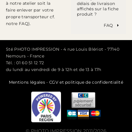
à notre atelier soit la
délais de livraison
affichés sur la fiche
faire enlever par votre
produit ?
propre transporteur cf.
notre FAQ).
FAQ
Sté PHOTO IMPRESSION - 4 rue Louis Blériot - 77140
Nemours - France
Tél. : 01 60 51 12 72
du lundi au vendredi de 9 à 12h et de 13 à 17h
Mentions légales
-
CGV et politique de confidentialité
© PHOTO IMPRESSION 2011/2026