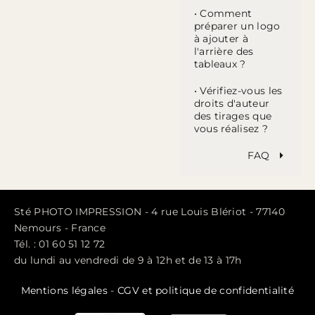
• Comment
préparer un logo
à ajouter à
l'arrière des
tableaux ?
• Vérifiez-vous les
droits d'auteur
des tirages que
vous réalisez ?
FAQ
Sté PHOTO IMPRESSION - 4 rue Louis Blériot - 77140
Nemours - France
Tél. : 01 60 51 12 72
du lundi au vendredi de 9 à 12h et de 13 à 17h
Mentions légales
-
CGV et politique de confidentialité