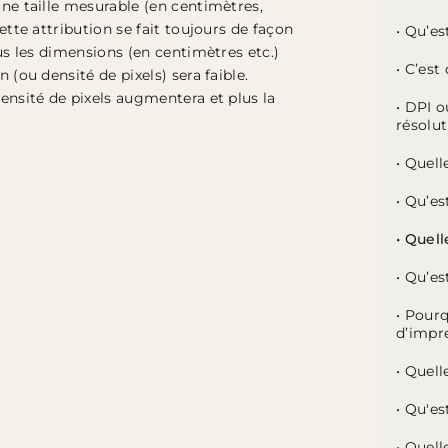
une taille mesurable (en centimètres,
ette attribution se fait toujours de façon
• Qu’es
lus les dimensions (en centimètres etc.)
• C’est
 (ou densité de pixels) sera faible.
densité de pixels augmentera et plus la
• DPI o
résolut
• Quell
• Qu’es
• Quell
• Qu’es
• Pourq
d’impr
• Quell
• Qu'es
• Quell