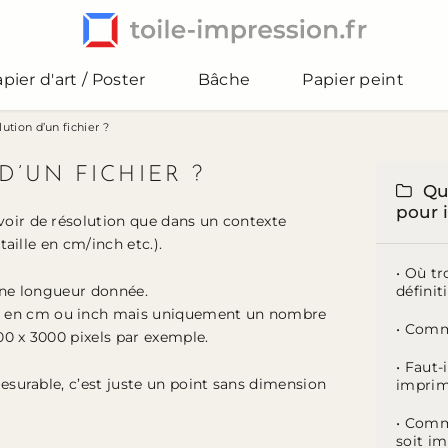
pier d'art / Poster
Bâche
Papier peint
lution d’un fichier ?
’UN FICHIER ?
Qu
pour 
voir de résolution que dans un contexte
taille en cm/inch etc.).
• Où t
 une longueur donnée.
définit
e en cm ou inch mais uniquement un nombre
• Comm
000 x 3000 pixels par exemple.
• Faut-
mesurable, c’est juste un point sans dimension
imprim
• Comm
soit i